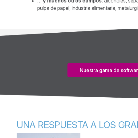
…
y muchos otros campos
: alcoholes, sep
pulpa de papel, industria alimentaria, metalurg
Nuestra gama de softwa
UNA RESPUESTA A LOS GRA