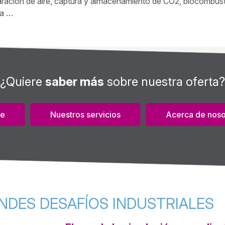
aración de aire, captura y almacenamiento de CO2, biocombusti
ia …
¿Quiere
saber más
sobre nuestra oferta?
re
Nuestros servicios
Acerca de noso
NDES DESAFÍOS INDUSTRIALES