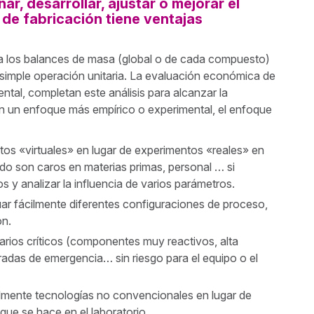
ar, desarrollar, ajustar o mejorar el
de fabricación tiene ventajas
osa los balances de masa (global o de cada compuesto)
simple operación unitaria. La evaluación económica de
al, completan este análisis para alcanzar la
n un enfoque más empírico o experimental, el enfoque
ntos «virtuales» en lugar de experimentos «reales» en
udo son caros en materias primas, personal … si
 y analizar la influencia de varios parámetros.
uar fácilmente diferentes configuraciones de proceso,
ón.
arios críticos (componentes muy reactivos, alta
aradas de emergencia… sin riesgo para el equipo o el
ilmente tecnologías no convencionales en lugar de
o que se hace en el laboratorio.