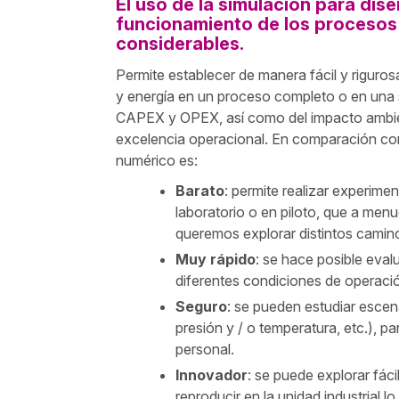
El uso de la simulación para diseñ
funcionamiento de los procesos 
considerables.
Permite establecer de manera fácil y rigur
y energía en un proceso completo o en una 
CAPEX y OPEX, así como del impacto ambient
excelencia operacional. En comparación co
numérico es:
Barato
: permite realizar experime
laboratorio o en piloto, que a men
queremos explorar distintos caminos
Muy rápido
: se hace posible eval
diferentes condiciones de operaci
Seguro
: se pueden estudiar escen
presión y / o temperatura, etc.), p
personal.
Innovador
: se puede explorar fác
reproducir en la unidad industrial l