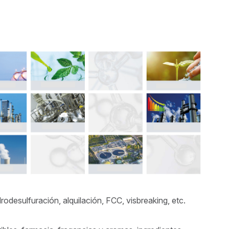
rodesulfuración, alquilación, FCC, visbreaking, etc.