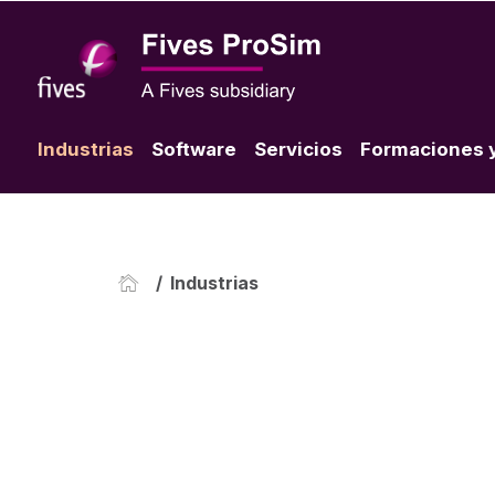
Industrias
Software
Servicios
Formaciones 
Sobre Fives ProSim
Univer
Fives ProSim en el mundo
/
Industrias
Referencias
Empezar con Fives ProSim