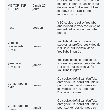
Cookie défini par YouTube pour
mesurer la bande passante qui
VISITOR_INF
5 mois 27
détermine si l'utilisateur obtient
O1_LIVE
jours
la nouvelle ou l'ancienne
interface du lecteur.
YSC cookie is set by Youtube
and is used to track the views of
YSC
session
embedded videos on Youtube
pages.
YouTube définit ce cookie pour
yt-remote-
stocker les préférences vidéo de
connected-
jamais
l'utilisateur utilisant la vidéo
devices
YouTube intégrée.
YouTube définit ce cookie pour
yt-remote-
stocker les préférences vidéo de
jamais
device-id
l'utilisateur utilisant la vidéo
YouTube intégrée.
Ce cookie, défini par YouTube,
enregistre un identifiant unique
yt.innertube::n
jamais
pour stocker des données sur
extId
les vidéos de YouTube que
l'utilisateur a vues.
Ce cookie, défini par YouTube,
enregistre un identifiant unique
yt.innertube::re
jamais
pour stocker des données sur
quests