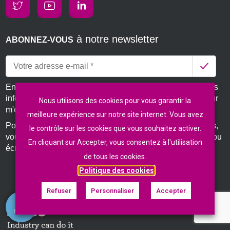
à notre newsletter
ABONNEZ-VOUS
En soumettant ce formulaire d'inscription, j'accepte que les
informations saisies soient utilisées par Fives ProSim pour
Nous utilisons des cookies pour vous garantir la
m'envoyer des informations sur ses logiciels et services.
meilleure expérience sur notre site internet. Vous avez
Pour vous désinscrire, modifier ou accéder à vos données,
le contrôle sur les cookies que vous souhaitez activer.
vous pouvez utiliser le lien présent dans nos newsletters ou
En cliquant sur Accepter, vous consentez à l'utilisation
écrire à
fives-prosim.data.protection@fivesgroup.com
de tous les cookies.
Politique des cookies
Refuser
Personnaliser
Accepter