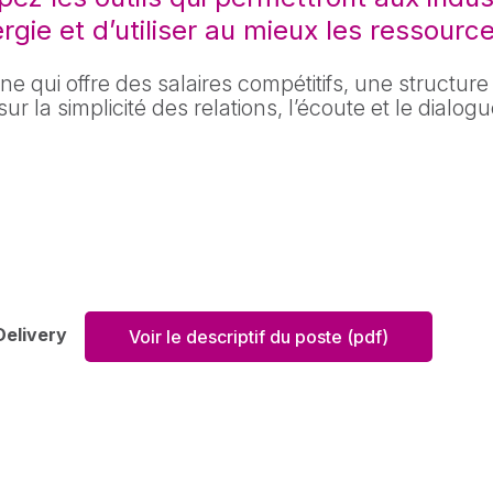
ProSim DEP
gie et d’utiliser au mieux les ressourc
geurs de chaleur
Voir tout
ec
ine qui offre des salaires compétitifs, une structu
 la simplicité des relations, l’écoute et le dialogue, 
 Delivery
Voir le descriptif du poste (pdf)