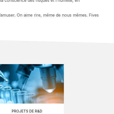
la conscience des risques et l’humilité, en
i s’amuser. On aime rire, même de nous mêmes. Fives
PROJETS DE R&D