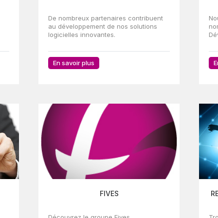
De nombreux partenaires contribuent
No
au développement de nos solutions
no
logicielles innovantes.
Dé
En savoir plus
E
FIVES
R
Découvrez le groupe Fives
Tr