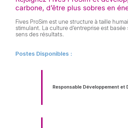
Simulation batch
carbone, d’être plus sobres en éner
Echan
BatchColumn
ProS
BatchReactor
Fives ProSim est une structure à taille huma
stimulant. La culture d’entreprise est basée sur
sens des résultats.
Postes Disponibles :
Responsable Développement et