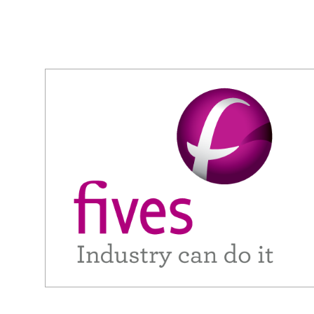
Simulation batch
Echan
BatchColumn
ProS
BatchReactor