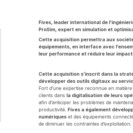
ProSim DEP
geurs de chaleur
Voir tout
ec
Fives, leader international de l’ingénier
ProSim, expert en simulation et optimis
Cette acquisition permettra aux sociétés
équipements, en interface avec l’ensemb
leur performance et réduire leur impac
Cette acquisition s’inscrit dans la stra
développer des outils digitaux au servi
Fort d’une expertise reconnue en matière d
clients dans
la digitalisation de leurs o
afin d’anticiper les problèmes de maintena
productivité.
Fives a également dévelop
numériques
et des équipements connectés
de diminuer les contraintes d’exploitation.