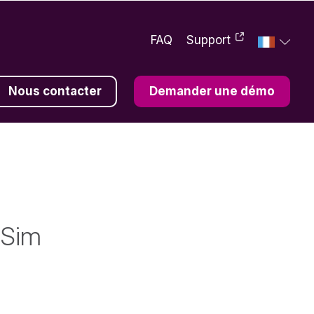
FAQ
Support
Nous contacter
Demander une démo
EN
DE
ES
 et eau
ie
oSim
erche
e