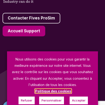
Contacter Fives ProSim
Accueil Support
© Fives ProSim 2026
Nous utilisons des cookies pour vous garantir la
meilleure expérience sur notre site internet. Vous
Conditions Générales de Vente
avez le contrôle sur les cookies que vous souhaitez
Politique de Confidentialité
activer. En cliquant sur Accepter, vous consentez à
Mentions Légales
l'utilisation de tous les cookies.
Politique des cookies
Copyright Fives ProSim
Refuser
Personnaliser
Accepter