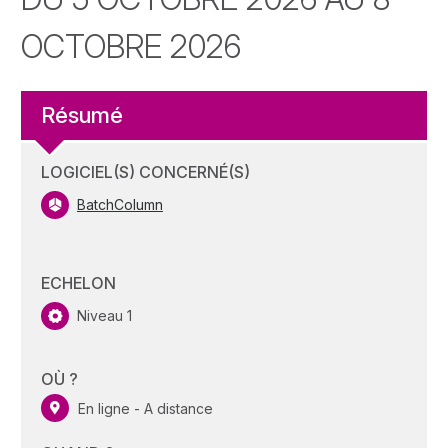
OCTOBRE 2026
Résumé
LOGICIEL(S) CONCERNÉ(S)
BatchColumn
ECHELON
Niveau 1
OÙ ?
En ligne - A distance