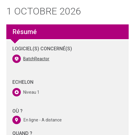
1 OCTOBRE 2026
Résumé
LOGICIEL(S) CONCERNÉ(S)
BatchReactor
ECHELON
Niveau 1
OÙ ?
En ligne - A distance
QUAND ?