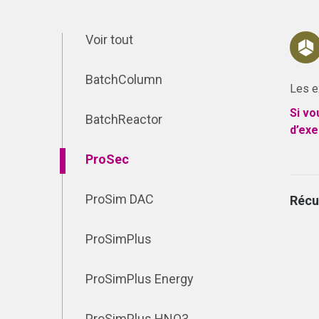
Voir tout
BatchColumn
Les e
Si vo
BatchReactor
d’exe
ProSec
ProSim DAC
Récu
ProSimPlus
ProSimPlus Energy
ProSimPlus HNO3